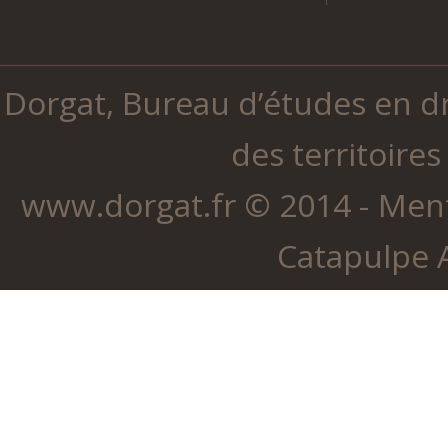
Dorgat, Bureau d’études en d
des territoires
www.dorgat.fr © 2014 -
Ment
Catapulpe
A